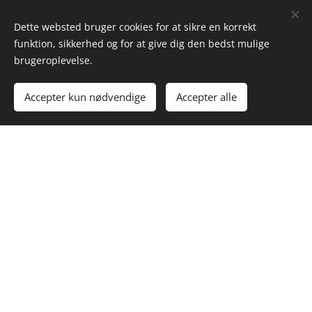
SOCIALE MEDIER
Dette websted bruger cookies for at sikre en korrekt
funktion, sikkerhed og for at give dig den bedst mulige
Facebook ➔
brugeroplevelse.
Instagram ➔
Linkedin ➔
Accepter kun nødvendige
Accepter alle
TikTok ➔
Nyhedsbrev ➔
Linktr.ee ➔
NAVIGATION
Forside ➔
Kalender
➔
Subfestival
➔