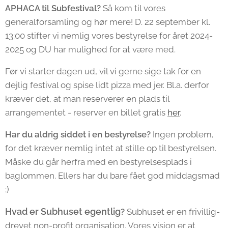
APHACA til Subfestival?
Så kom til vores
generalforsamling og hør mere! D. 22 september kl.
13:00 stifter vi nemlig vores bestyrelse for året 2024-
2025 og DU har mulighed for at være med.
Før vi starter dagen ud, vil vi gerne sige tak for en
dejlig festival og spise lidt pizza med jer. Bl.a. derfor
kræver det, at man reserverer en plads til
arrangementet - reserver en billet gratis
her
.
Har du aldrig siddet i en bestyrelse?
Ingen problem,
for det kræver nemlig intet at stille op til bestyrelsen.
Måske du går herfra med en bestyrelsesplads i
baglommen. Ellers har du bare fået god middagsmad
:)
Hvad er Subhuset egentlig
?
Subhuset er en frivillig-
drevet non-profit organisation. Vores vision er at