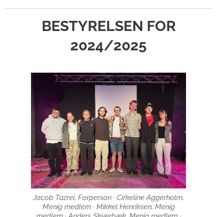
BESTYRELSEN FOR
2024/2025
Jacob Tazrei, Forperson · Cirkeline Aggerholm,
Menig medlem · Mikkel Henriksen, Menig
medlem · Anders Skjærbæk, Menig medlem ·