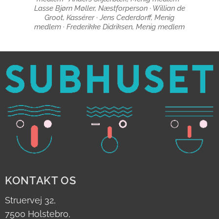
Lasse Bjørn Møller, Næstforperson · Willian de
Groot, Kassérer · Jens Cederdorff, Menig
medlem · Frederikke Didriksen, Menig medlem
KONTAKT OS
Struervej 32,
7500 Holstebro,