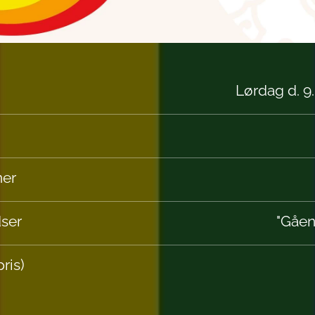
Lørdag d. 9
ner
dser
"Gåen
ris)