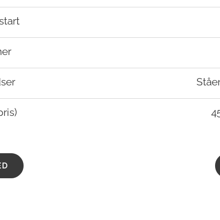
start
ner
dser
Ståe
ris)
45
ED