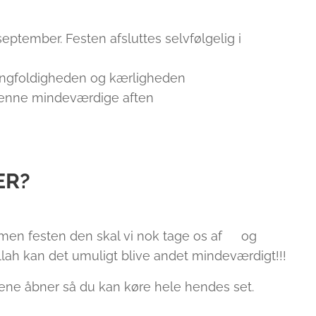
 september. Festen afsluttes selvfølgelig i
ngfoldigheden og kærligheden
 denne mindeværdige aften
ER?
men festen den skal vi nok tage os af😉 og
lah kan det umuligt blive andet mindeværdigt!!!❤️
ørene åbner så du kan køre hele hendes set.