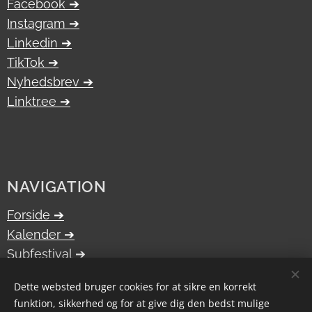
Facebook ➔
Instagram ➔
Linkedin ➔
TikTok ➔
Nyhedsbrev ➔
Linktr.ee ➔
NAVIGATION
Forside ➔
Kalender
➔
Subfestival
➔
Bliv frivillig
➔
Dette websted bruger cookies for at sikre en korrekt
Om os
➔
funktion, sikkerhed og for at give dig den bedst mulige