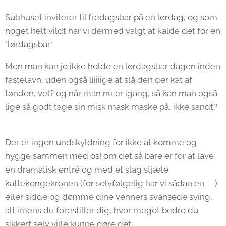
Subhuset inviterer til fredagsbar på en lørdag, og som
noget helt vildt har vi dermed valgt at kalde det for en
"lørdagsbar"🧠
Men man kan jo ikke holde en lørdagsbar dagen inden
fastelavn, uden også liiiiige at slå den der kat af
tønden, vel? og når man nu er igang, så kan man også
lige så godt tage sin misk mask maske på, ikke sandt?
🤡🥸😎
Der er ingen undskyldning for ikke at komme og
hygge sammen med os! om det så bare er for at lave
en dramatisk entré og med ét slag stjæle
kattekongekronen (for selvfølgelig har vi sådan en👑)
eller sidde og dømme dine venners svansede sving,
alt imens du forestiller dig, hvor meget bedre du
sikkert selv ville kunne gøre det💥