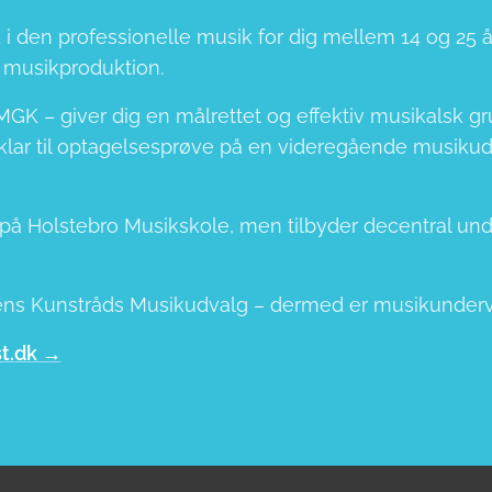
i den professionelle musik for dig mellem 14 og 25 år
r musikproduktion.
GK – giver dig en målrettet og effektiv musikalsk gr
klar til optagelsesprøve på en videregående musikudda
på Holstebro Musikskole, men tilbyder decentral unde
tens Kunstråds Musikudvalg – dermed er musikundervis
t.dk →