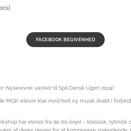
ris)
FACEBOOK BEGIVENHED
: Nyskrevne værker til Spil Dansk Ugen 2024!
ulde MGK-elever klar med helt ny musik skabt i forbi
shop har elever fra de tre linjer – klassisk, rytmisk 
værs af deres genrer for at komponere spændende, 