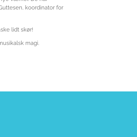
uttesen, koordinator for
ske lidt skør!
 musikalsk magi.