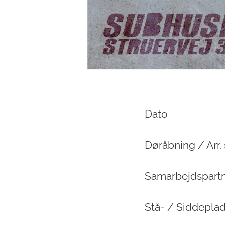
Dato
Døråbning / Arr. 
Samarbejdspart
Stå- / Siddepla