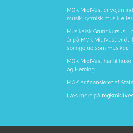
MGK MidtVest er vejen ind 
musik, rytmisk musik elle
Musikalsk Grundkursus – M
år på MGK MidtVest er du 
springe ud som musiker.
MGK MidtVest har til huse 
og Herning.
MGK er finansieret af Sta
Læs mere på
mgkmidtves