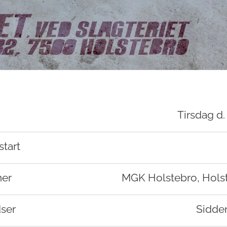
Tirsdag d.
start
ner
MGK Holstebro, Hols
dser
Sidde