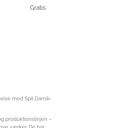
Gratis
ndelse med Spil Dansk-
og produktionslinjen –
nye værker. De har