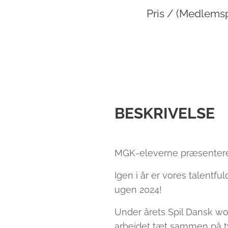
Pris / (Medlemsp
BESKRIVELSE
MGK-eleverne præsenterer
Igen i år er vores talentf
ugen 2024!
Under årets Spil Dansk work
arbejdet tæt sammen på t