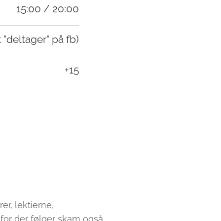
15:00 / 20:00
 "deltager" på fb)
+15
er, lektierne,
 for der følger skam også