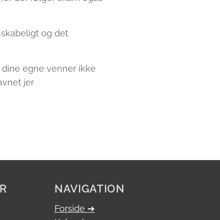
skabeligt og det
s dine egne venner ikke
avnet jer
ER
NAVIGATION
Forside ➔