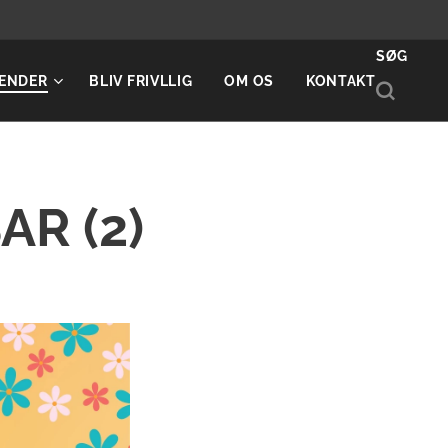
SØG
ENDER
BLIV FRIVLLIG
OM OS
KONTAKT
R (2)