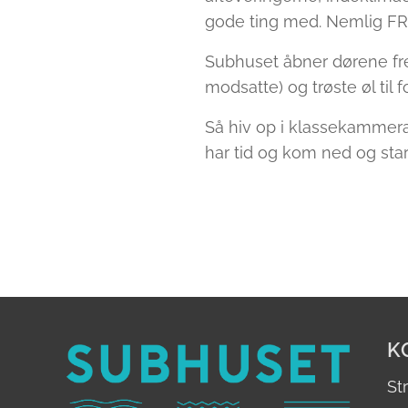
gode ting med. Nemlig F
Subhuset åbner dørene fre
modsatte) og trøste øl til 
Så hiv op i klassekammera
har tid og kom ned og star
K
St