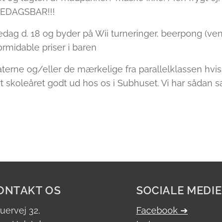
REDAGSBAR!!!
dag d. 18 og byder på Wii turneringer, beerpong (ven
formidable priser i baren
terne og/eller de mærkelige fra parallelklassen hvi
t skoleåret godt ud hos os i Subhuset. Vi har sådan s
ONTAKT OS
SOCIALE MEDI
ruervej 32,
Facebook ➔