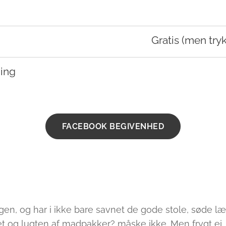
Gratis (men tryk
ing
FACEBOOK BEGIVENHED
igen, og har i ikke bare savnet de gode stole, søde lær
et og lugten af madpakker? måske ikke. Men frygt ej,