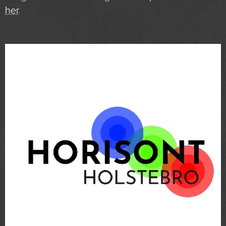
her
.