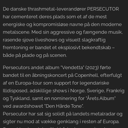
De danske thrashmetal-leverandører PERSECUTOR
har cementeret deres plads som et af de mest
energiske og kompromisløse navne på den moderne
metalscene. Med sin aggressive og fængende musik,
rasende sjove liveshows og visuelt slagkraftig
fremtoning er bandet et eksplosivt bekendtskab –
både på plade og på scenen.
Persecutors andet album "Vendetta" (2023) førte
bandet til en åbningskoncert på Copenhell, efterfulgt
af en Europa-tour som support for legendariske
Illdisposed, adskillige shows i Norge, Sverige, Frankrig
og Tyskland, samt en nominering for "Årets Album"
ved awardshowet "Den Hårde Tone".
Persecutor har sat sig solidt på landets metalradar og
sigter nu mod at vække genklang i resten af Europa.