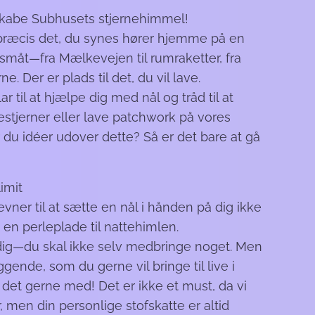
skabe Subhusets stjernehimmel!
 præcis det, du synes hører hjemme på en
småt—fra Mælkevejen til rumraketter, fra
e. Der er plads til det, du vil lave.
ar til at hjælpe dig med nål og tråd til at
lestjerner eller lave patchwork på vores
 du idéer udover dette? Så er det bare at gå
imit
evner til at sætte en nål i hånden på dig ikke
e en perleplade til nattehimlen.
il dig—du skal ikke selv medbringe noget. Men
ggende, som du gerne vil bringe til live i
 det gerne med! Det er ikke et must, da vi
, men din personlige stofskatte er altid