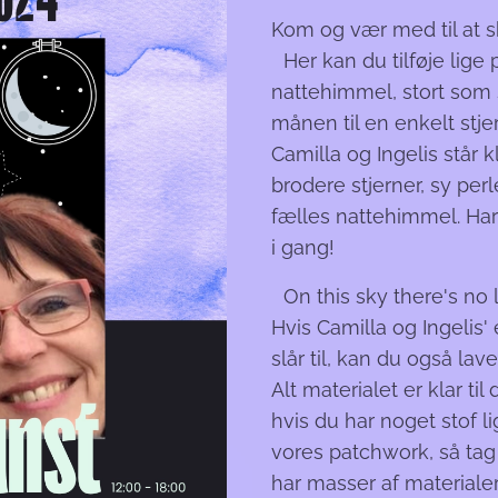
Kom og vær med til at 
Her kan du tilføje lige
nattehimmel, stort som 
månen til en enkelt stjern
Camilla og Ingelis står kl
brodere stjerner, sy per
fælles nattehimmel. Har
i gang!
On this sky there's no l
Hvis Camilla og Ingelis' 
slår til, kan du også lav
Alt materialet er klar t
hvis du har noget stof li
vores patchwork, så tag
har masser af materialer