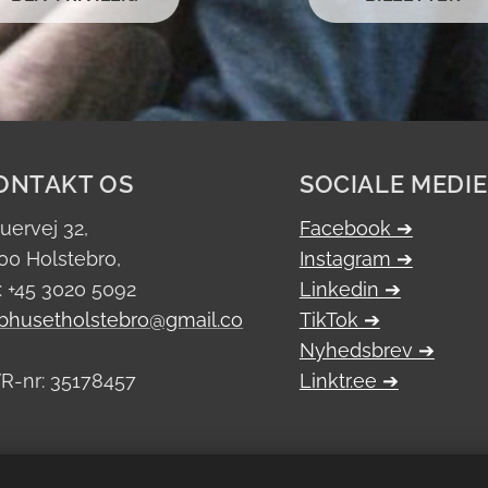
ONTAKT OS
SOCIALE MEDI
ruervej 32,
Facebook ➔
00 Holstebro,
Instagram ➔
f: +45 3020 5092
Linkedin ➔
bhusetholstebro@gmail.co
TikTok ➔
Nyhedsbrev ➔
R-nr: 35178457
Linktr.ee ➔