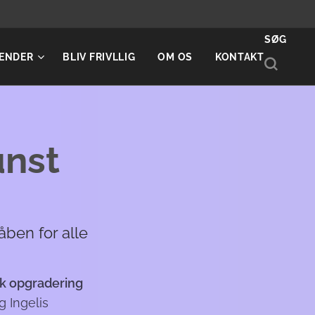
SØG
ENDER
BLIV FRIVLLIG
OM OS
KONTAKT
unst
åben for alle
k opgradering
g Ingelis