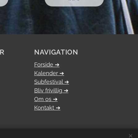
ER
NAVIGATION
Forside ➔
Kalender
➔
Subfestival
➔
Bliv frivillig
➔
Om os
➔
Kontakt ➔