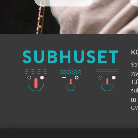
K
St
75
Tl
su
m
CV