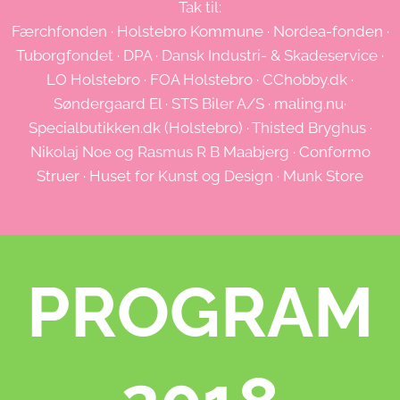
Tak til:
Færchfonden · Holstebro Kommune · Nordea-fonden ·
Tuborgfondet · DPA · Dansk Industri- & Skadeservice ·
LO Holstebro · FOA Holstebro · CChobby.dk ·
Søndergaard El · STS Biler A/S · maling.nu·
Specialbutikken.dk (Holstebro) · Thisted Bryghus ·
Nikolaj Noe og Rasmus R B Maabjerg · Conformo
Struer · Huset for Kunst og Design · Munk Store
PROGRAM