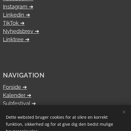
Instagram ➔
Linkedin ➔
TikTok ➔
Nyhedsbrev ➔
Linktr.ee ➔
NAVIGATION
Forside ➔
Kalender
➔
Subfestival
➔
Bliv frivillig
➔
Dette websted bruger cookies for at sikre en korrekt
Om os
➔
funktion, sikkerhed og for at give dig den bedst mulige
Kontakt ➔