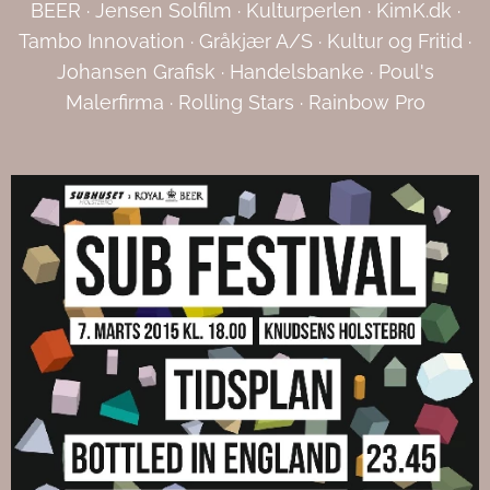
BEER · Jensen Solfilm · Kulturperlen · KimK.dk ·
Tambo Innovation · Gråkjær A/S · Kultur og Fritid ·
Johansen Grafisk · Handelsbanke · Poul's
Malerfirma · Rolling Stars · Rainbow Pro